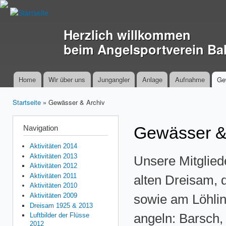
Dir
zu
Inha
Herzlich willkommen
beim Angelsportverein Ba
Home
Wir über uns
Jungangler
Anlage
Aufnahme
Ge
Hauptmenü
Startseite
» Gewässer & Archiv
Sie sind hier
Navigation
Gewässer &
Aktivitäten 2014
Aktivitäten 2013
Unsere Mitglied
Aktivitäten 2012
Aktivitäten 2011
alten Dreisam, d
Aktivitäten 2010
Aktivitäten 2009
sowie am Löhlin
Dreisam 1925 & 2013
angeln: Barsch,
Luftbilder der Flüsse
2012